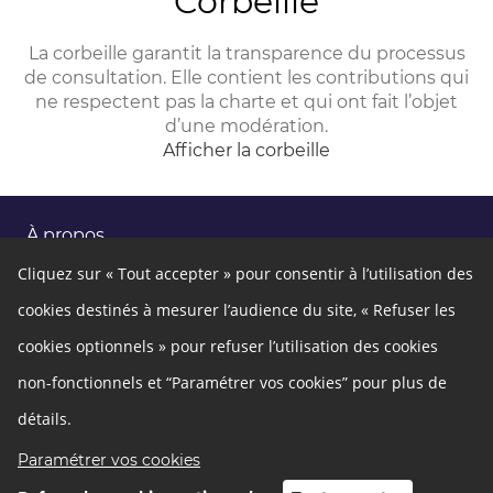
Corbeille
La corbeille garantit la transparence du processus
de consultation. Elle contient les contributions qui
ne respectent pas la charte et qui ont fait l’objet
d’une modération.
Afficher la corbeille
À propos
Ce site participatif a été réalisé grâce à la plateforme
Cliquez sur « Tout accepter » pour consentir à l’utilisation des
innovante de participation
Cap Collectif
, selon les principes
de la
démocratie ouverte
.
cookies destinés à mesurer l’audience du site, « Refuser les
cookies optionnels » pour refuser l’utilisation des cookies
Facebook
X
Linkedin
Autres liens
non-fonctionnels et “Paramétrer vos cookies” pour plus de
Cookies
Gestion des cookies
détails.
Politique de confidentialité
Mentions légales
Paramétrer vos cookies
Besoin d'aide ?
Déposer un avis